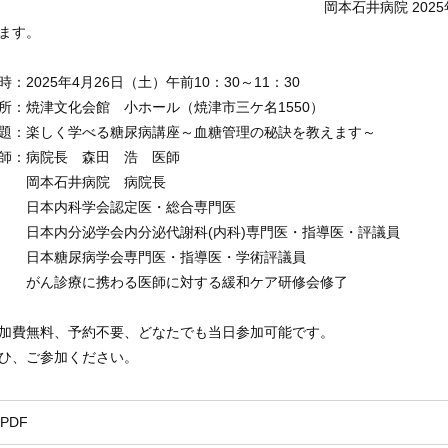
岡本石井病院 202
ます。
時：2025年4月26日（土）午前10：30～11：30
所：焼津文化会館 小ホール（焼津市三ケ名1550）
題：楽しく学べる糖尿病講座～血糖管理の秘訣を教えます～
師：病院長 森田 浩 医師
岡本石井病院 病院長
日本内科学会認定医・総合専門医
本内分泌学会内分泌代謝科(内科)専門医・指導医・評議員
日本糖尿病学会専門医・指導医・学術評議員
ん診療に携わる医師に対する緩和ケア研修会修了
加費無料、予約不要、どなたでも当日参加可能です。
ひ、ご参加ください。
PDF